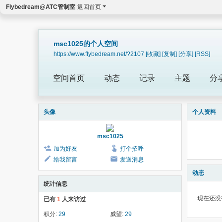
Flybedream@ATC管制室
返回首页
msc1025的个人空间
https://www.flybedream.net/?2107
[收藏]
[复制]
[分享]
[RSS]
空间首页
动态
记录
主题
分
头像
个人资料
msc1025
加为好友
打个招呼
给我留言
发送消息
动态
统计信息
现在还没
已有
1
人来访过
积分:
29
威望:
29