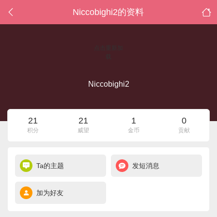
Niccobighi2的资料
点击重新加
载
Niccobighi2
21
21
1
0
积分
威望
金币
贡献
Ta的主题
发短消息
加为好友