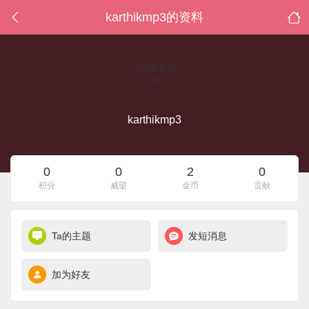
karthikmp3的资料
点击重新加
载
karthikmp3
0
0
2
0
积分
威望
金币
贡献
Ta的主题
发短消息
加为好友