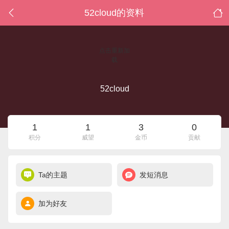
52cloud的资料
点击重新加
载
52cloud
1
1
3
0
积分
威望
金币
贡献
Ta的主题
发短消息
加为好友