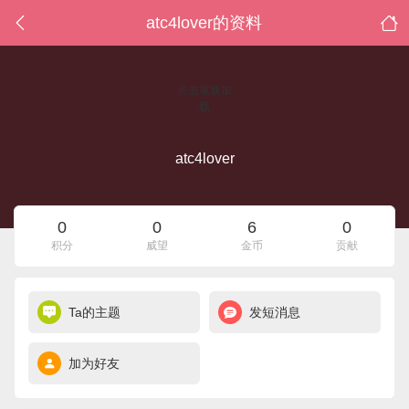
atc4lover的资料
点击重新加
载
atc4lover
0
0
6
0
积分
威望
金币
贡献
Ta的主题
发短消息
加为好友