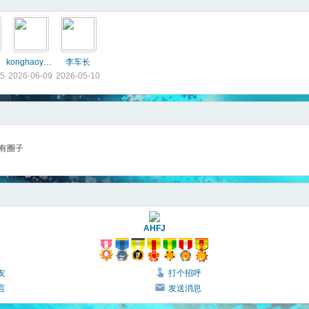
konghaoyuan
李车长
15
2026-06-09
2026-05-10
有圈子
AHFJ
友
打个招呼
言
发送消息