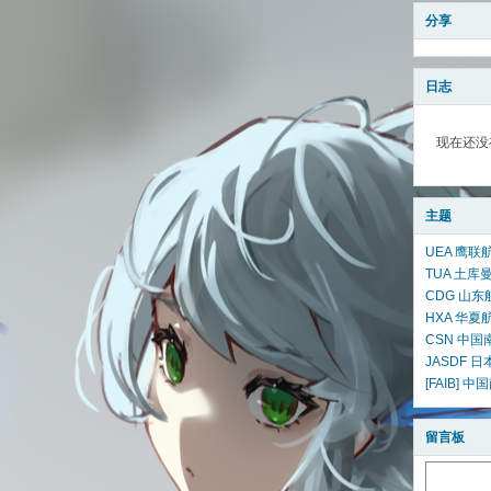
分享
日志
现在还没
主题
UEA 鹰联航空
TUA 土库曼
CDG 山东航
HXA 华夏航
CSN 中国
JASDF 日
[FAIB] 
留言板