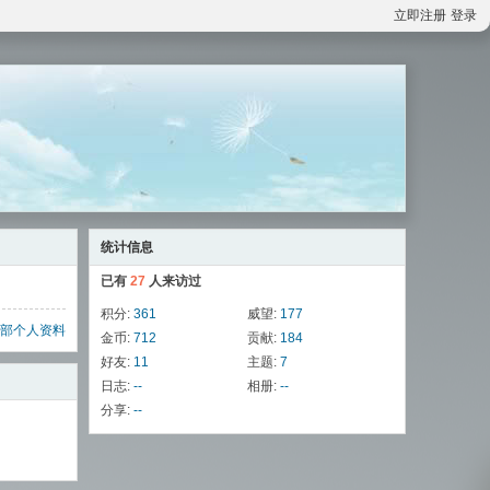
立即注册
登录
统计信息
已有
27
人来访过
积分:
361
威望:
177
部个人资料
金币:
712
贡献:
184
好友:
11
主题:
7
日志:
--
相册:
--
分享:
--