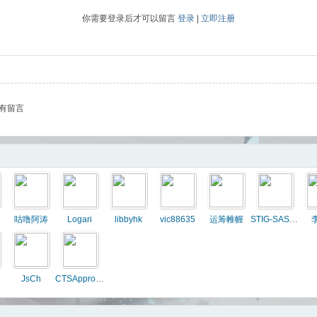
你需要登录后才可以留言
登录
|
立即注册
有留言
咕噜阿涛
Logari
libbyhk
vic88635
运筹帷幄
STIG-SAS-A343
JsCh
CTSApproach