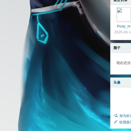
最近访客
Poop_m
2026-06-
圈子
现在还没
头像
加为好
给我留