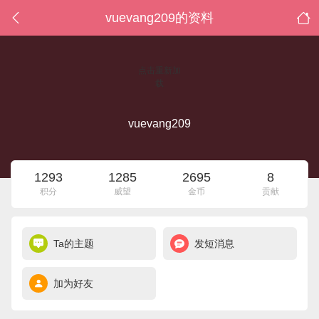
vuevang209的资料
点击重新加
载
vuevang209
1293
1285
2695
8
积分
威望
金币
贡献
Ta的主题
发短消息
加为好友