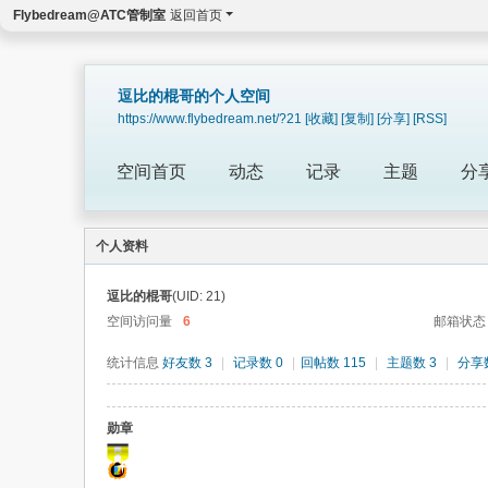
Flybedream@ATC管制室
返回首页
逗比的棍哥的个人空间
https://www.flybedream.net/?21
[收藏]
[复制]
[分享]
[RSS]
空间首页
动态
记录
主题
分
个人资料
逗比的棍哥
(UID: 21)
空间访问量
6
邮箱状态
统计信息
好友数 3
|
记录数 0
|
回帖数 115
|
主题数 3
|
分享数
勋章