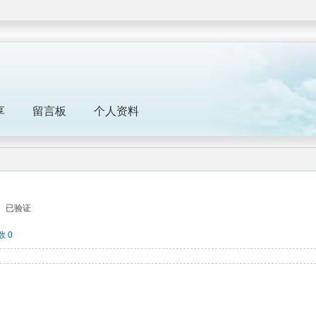
享
留言板
个人资料
已验证
 0