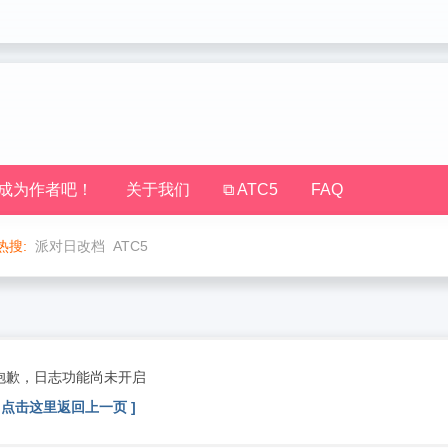
成为作者吧！
关于我们
⧉ ATC5
FAQ
热搜:
派对日改档
ATC5
抱歉，日志功能尚未开启
[ 点击这里返回上一页 ]