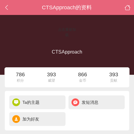
CTSApproach的资料
点击重新加
载
CTSApproach
786
393
866
393
积分
威望
金币
贡献
Ta的主题
发短消息
加为好友